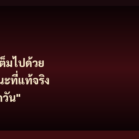
เต็มไปด้วย
ที่แท้จริง
กวัน"