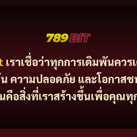
t
เราเชื่อว่าทุกการเดิมพันควร
ต้น ความปลอดภัย และโอกาสชนะ
่นคือสิ่งที่เราสร้างขึ้นเพื่อคุณทุ