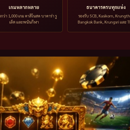
เกมหลากหลาย
ธนาคารครบทุกแห่ง
กว่า 1,000 เกม คาสิโนสด บาคาร่า รู
รองรับ SCB, Kasikorn, Krungth
เล็ต และพนันกีฬา
Bangkok Bank, Krungsri และ 