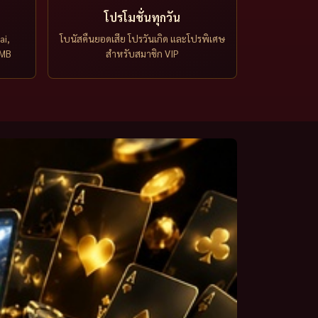
โปรโมชั่นทุกวัน
ai,
โบนัสคืนยอดเสีย โปรวันเกิด และโปรพิเศษ
TMB
สำหรับสมาชิก VIP