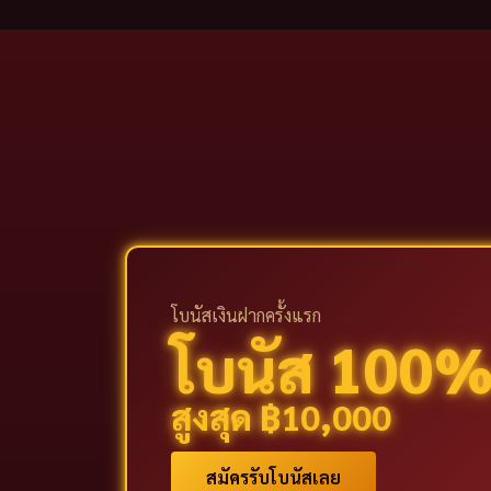
โบนัสเงินฝากครั้งแรก
โบนัส 100
สูงสุด ฿10,000
สมัครรับโบนัสเลย