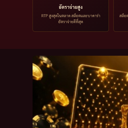
อัตราจ่ายสูง
RTP สูงสุดในตลาด สล็อตและบาคาร่า
สล็อต
อัตราจ่ายดีที่สุด